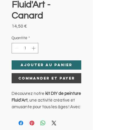
Fluid'Art -
Canard
Prix
14,50 €
Quantité
*
Ajouter au panier
Commander et payer
Découvrez notre
kit DIY de peinture
Fluid'Art
, une activité créative et
amusante pour tous les âges ! Avec
cette technique fascinante, créez
des effets uniques et colorés où les
teintes s’entrelacent