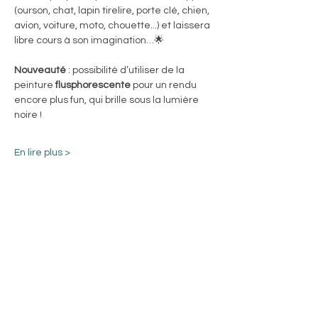
(ourson, chat, lapin tirelire, porte clé, chien, 
avion, voiture, moto, chouette...) et laissera 
libre cours à son imagination…🌟 
Nouveauté
 : possibilité d’utiliser de la 
peinture 
flusphorescente
 pour un rendu 
encore plus fun, qui brille sous la lumière 
noire !
En lire plus >
Partager cet
événement