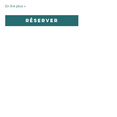
En lire plus >
Réserver
Partager cet
événement
mon site