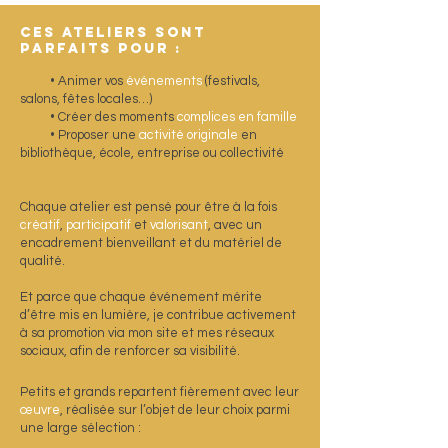
Ces ateliers sont
parfaits pour :
• Animer vos
événements
(festivals,
salons, fêtes locales…)
• Créer des moments
complices en famille
• Proposer une
activité originale
en
bibliothèque, école, entreprise ou collectivité
Chaque atelier est pensé pour être à la fois
créatif
,
participatif
et
valorisant
, avec un
encadrement bienveillant et du matériel de
qualité.
Et parce que chaque événement mérite
d’être mis en lumière, je contribue activement
à sa promotion via mon site et mes réseaux
sociaux, afin de renforcer sa visibilité.
Petits et grands repartent fièrement avec leur
œuvre
, réalisée sur l’objet de leur choix parmi
une large sélection :