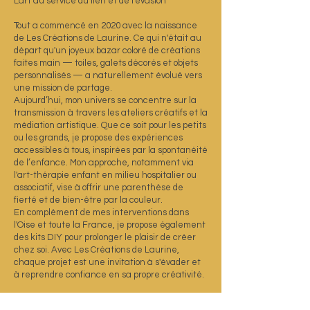
L'art au service du lien et de l'évasion
Tout a commencé en 2020 avec la naissance
de Les Créations de Laurine. Ce qui n'était au
départ qu'un joyeux bazar coloré de créations
faites main — toiles, galets décorés et objets
personnalisés — a naturellement évolué vers
une mission de partage.
Aujourd’hui, mon univers se concentre sur la
transmission à travers les ateliers créatifs et la
médiation artistique. Que ce soit pour les petits
ou les grands, je propose des expériences
accessibles à tous, inspirées par la spontanéité
de l’enfance. Mon approche, notamment via
l'art-thérapie enfant en milieu hospitalier ou
associatif, vise à offrir une parenthèse de
fierté et de bien-être par la couleur.
En complément de mes interventions dans
l'Oise et toute la France, je propose également
des kits DIY pour prolonger le plaisir de créer
chez soi. Avec Les Créations de Laurine,
chaque projet est une invitation à s'évader et
à reprendre confiance en sa propre créativité.