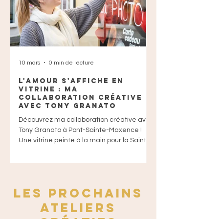
10 mars
0 min de lecture
16 janv.
L'Amour s'affiche en
2026 : Quand
vitrine : Ma
devient Exp
collaboration créative
Découvrez SYMBIÖSE
avec Tony Granato
créative unique en 
Découvrez ma collaboration créative avec
émotions à quatre m
Tony Granato à Pont-Sainte-Maxence !
Ourson XL en Fluid A
Une vitrine peinte à la main pour la Saint-
thérapie intimiste à
Valentin. Inspiration déco et artisanat local
entre amis ou en fami
dans l'Oise, entre Compiègne et Senlis.
LES prochains
Ateliers