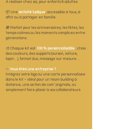
À réaliser chez soi, pour enfants & adultes
📦 Une
activité ludique
, accessible à tous, à
offrir ou à partager en famille.
🎁 Parfait pour les anniversaires, les fêtes, les
temps calmes ou les moments complices entre
générations.
🎨 Chaque kit est
100 % personnalisable
: choix
des couleurs, des supports (ourson, voiture,
lapin…), format duo, message sur-mesure…
✨
Vous êtes une entreprise ?
Intégrez votre logo ou une carte personnalisée
dans le kit – idéal pour un team building à
distance, une action de com’ originale, ou
simplement faire plaisir à vos collaborateurs.