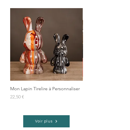
Mon Lapin Tirelire à Personnaliser
Kit Créatif — L’Expéri
Prix
Prix
22,50 €
35,00 €
Voir plus